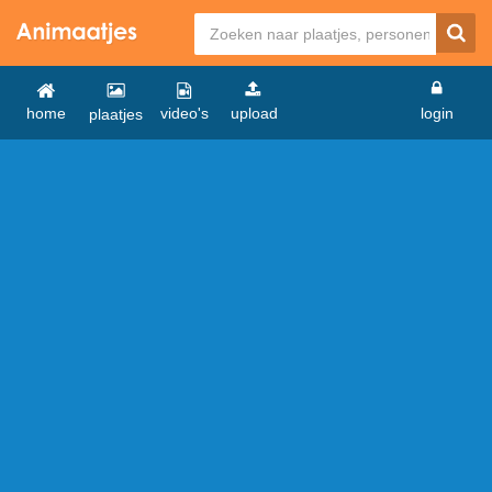
home
video's
upload
login
plaatjes