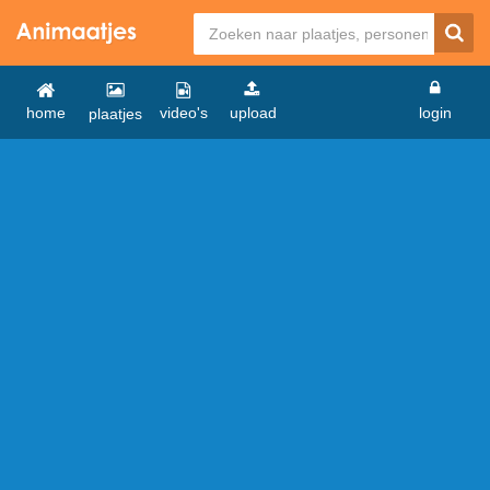
home
video's
upload
login
plaatjes