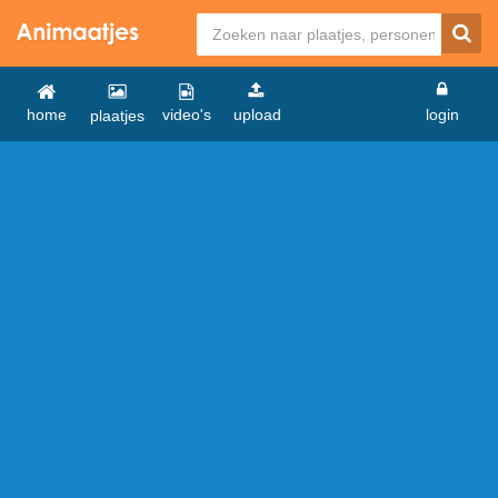
home
video's
upload
login
plaatjes