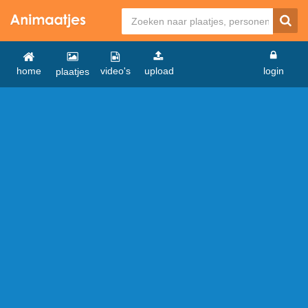
home
video's
upload
login
plaatjes