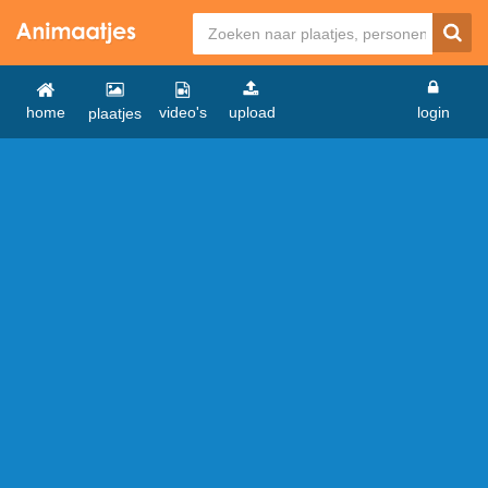
home
video's
upload
login
plaatjes