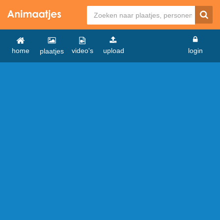
home
video's
upload
login
plaatjes