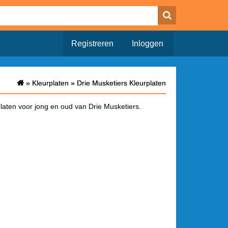
Registreren
Inloggen
»
»
Kleurplaten
Kleurplaten
»
»
Drie Musketiers Kleurplaten
Drie Musketiers Kleurplaten
platen voor jong en oud van Drie Musketiers.