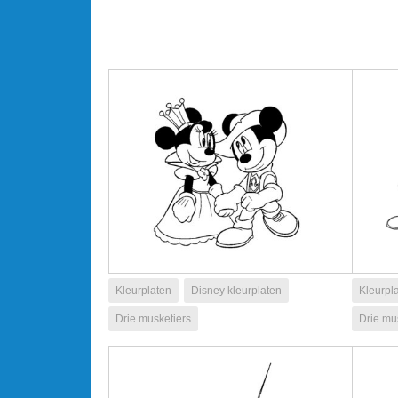
Kleurplaten
Disney kleurplaten
Kleurpl
Drie musketiers
Drie mu