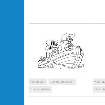
Kleurplaten
Disney kleurplaten
Kleurpl
Drie musketiers
Drie mu