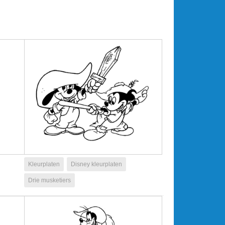
Kleurplaten
Disney kleurplaten
Drie musketiers