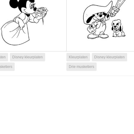
aten
Disney kleurplaten
Kleurplaten
Disney kleurplaten
sketiers
Drie musketiers