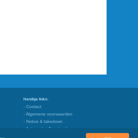
Handige links:
- Contact
- Algemene voorwaarden
- Notice & takedown
- Animaatjes Facebook
- Blog