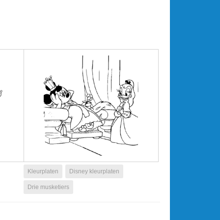
Kleurplaten
Disney kleurplaten
Drie musketiers