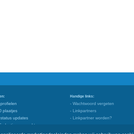
en:
Handige links:
profielen
- Wachtwoord vergeten
0 plaatjes
- Linkpartners
 status updates
- Linkpartner worden?
5 plaatjes gemaakt