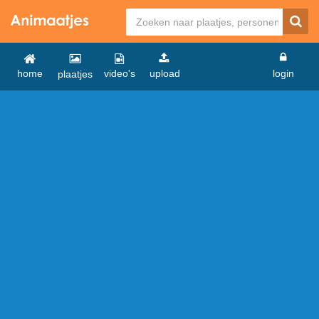
home
video's
upload
login
plaatjes