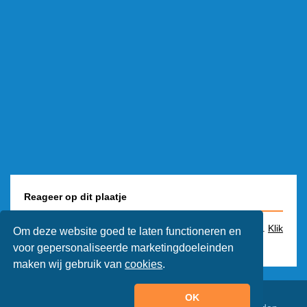
Reageer op dit plaatje
Je kunt alleen een reactie plaatsen als je bent ingelogd.
Klik
Om deze website goed te laten functioneren en
hier
om een animaatjes account aan te maken.
voor gepersonaliseerde marketingdoeleinden
maken wij gebruik van
cookies
.
OK