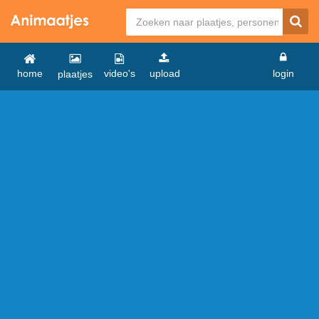
home
video's
upload
login
plaatjes