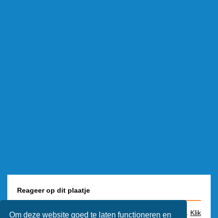
Reageer op dit plaatje
Je kunt alleen een reactie plaatsen als je bent ingelogd.
Klik
Om deze website goed te laten functioneren en