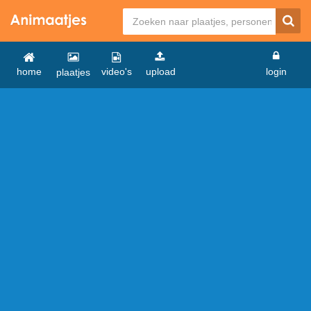
home
video's
upload
login
plaatjes