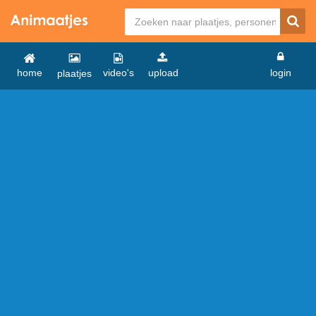
home
video's
upload
login
plaatjes