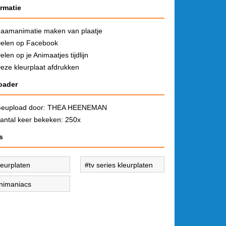
ormatie
aamanimatie maken van plaatje
elen op Facebook
elen op je Animaatjes tijdlijn
eze kleurplaat afdrukken
oader
eupload door:
THEA HEENEMAN
antal keer bekeken: 250x
s
leurplaten
tv series kleurplaten
nimaniacs