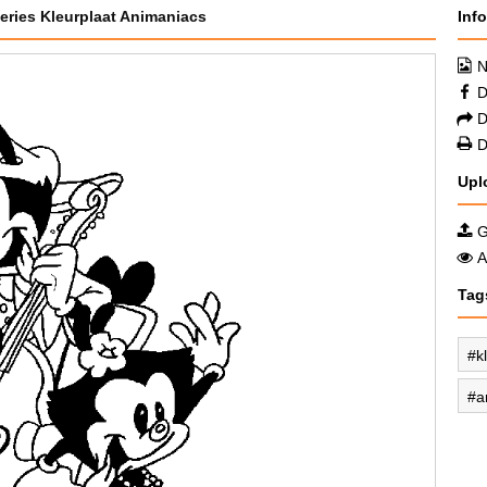
Series Kleurplaat Animaniacs
Inf
N
D
D
D
Upl
G
A
Tag
k
a