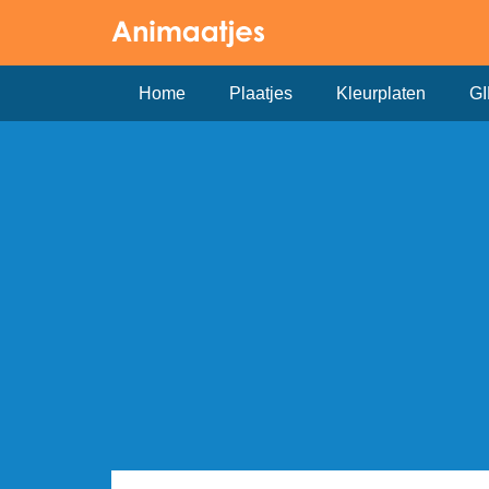
Home
Plaatjes
Kleurplaten
GI