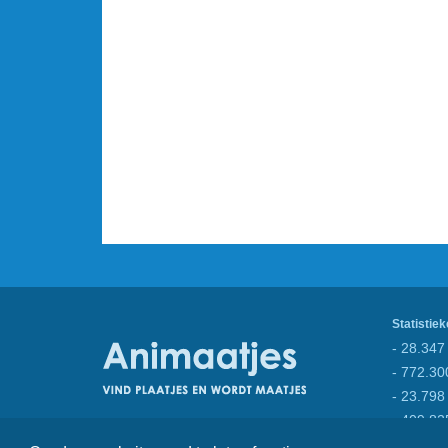
Statistiek
- 28.347 
- 772.30
- 23.798
- 409.82