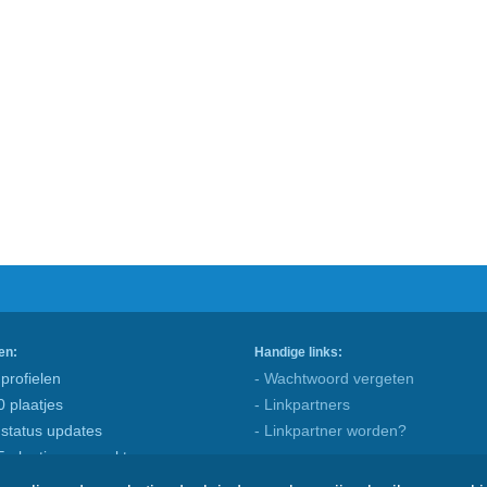
en:
Handige links:
profielen
- Wachtwoord vergeten
0 plaatjes
- Linkpartners
 status updates
- Linkpartner worden?
5 plaatjes gemaakt