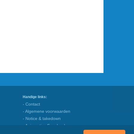
Handige links:
- Contact
- Algemene voorwaarden
- Notice & takedown
- Animaatjes Facebook
- Blog