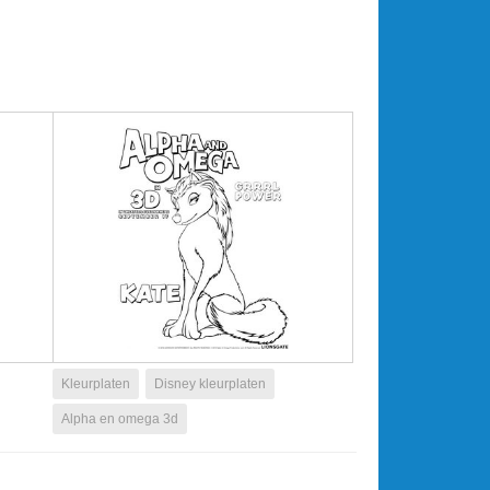
Kleurplaten
Disney kleurplaten
Alpha en omega 3d