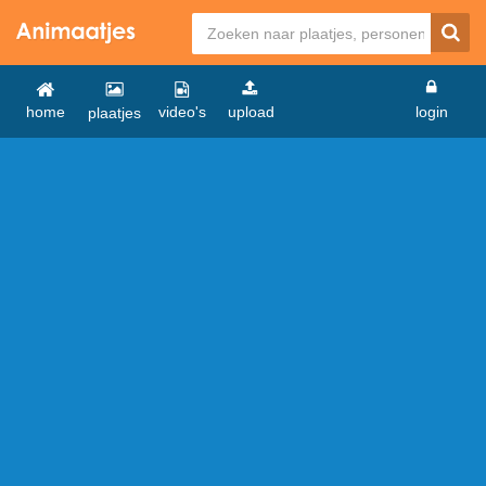
home
video's
upload
login
plaatjes