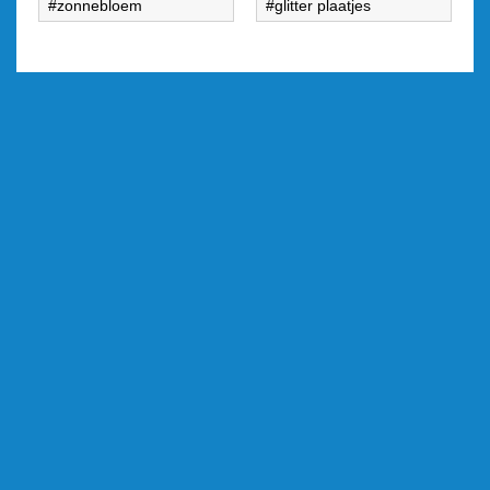
zonnebloem
glitter plaatjes