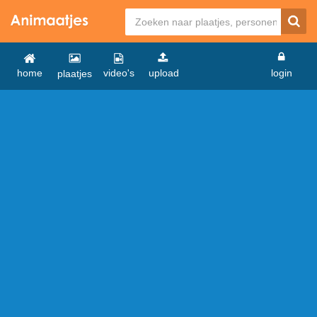
home
video's
upload
login
plaatjes