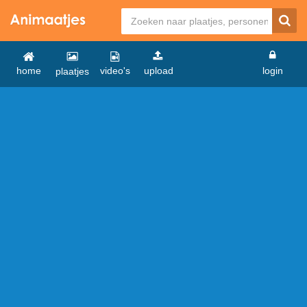
home
video's
upload
login
plaatjes