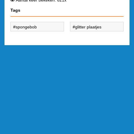
Aantal keer bekeken: 621x
Tags
spongebob
glitter plaatjes