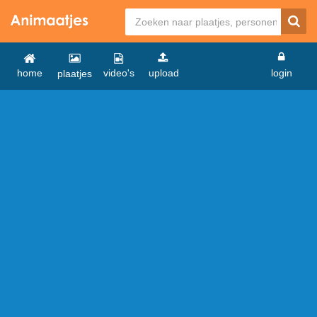
home
video's
upload
login
plaatjes