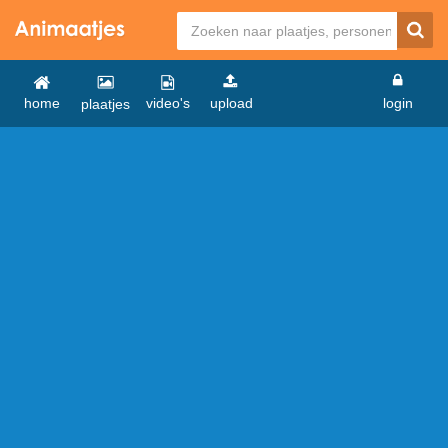
home
video's
upload
login
plaatjes