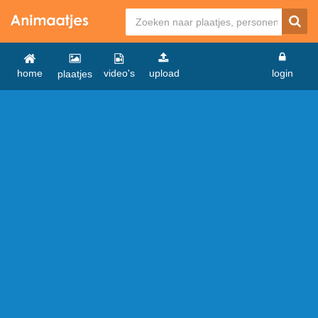
home
video's
upload
login
plaatjes