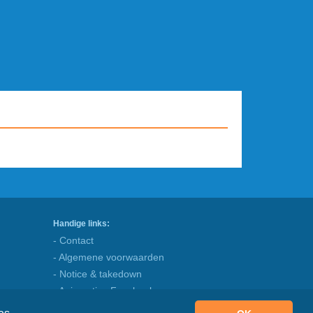
Handige links:
- Contact
- Algemene voorwaarden
- Notice & takedown
- Animaatjes Facebook
- Blog