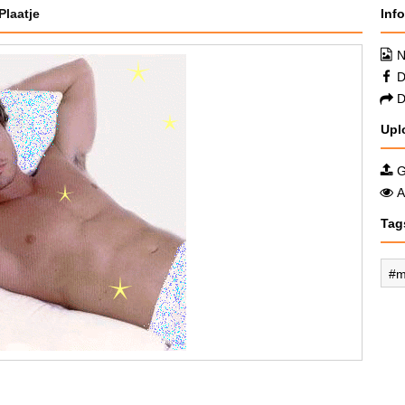
Plaatje
Inf
N
D
D
Upl
G
A
Tag
m