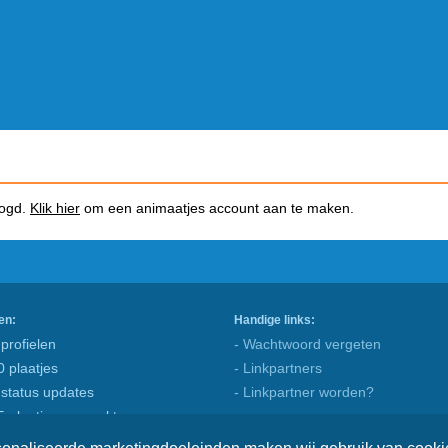
logd.
Klik hier
om een animaatjes account aan te maken.
en:
Handige links:
profielen
- Wachtwoord vergeten
0 plaatjes
- Linkpartners
 status updates
- Linkpartner worden?
5 plaatjes gemaakt