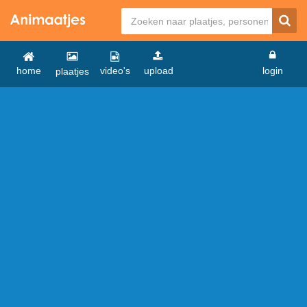
home
video's
upload
login
plaatjes