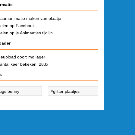
ormatie
aamanimatie maken van plaatje
elen op Facebook
elen op je Animaatjes tijdlijn
oader
eupload door:
mo jager
antal keer bekeken: 283x
s
ugs bunny
glitter plaatjes