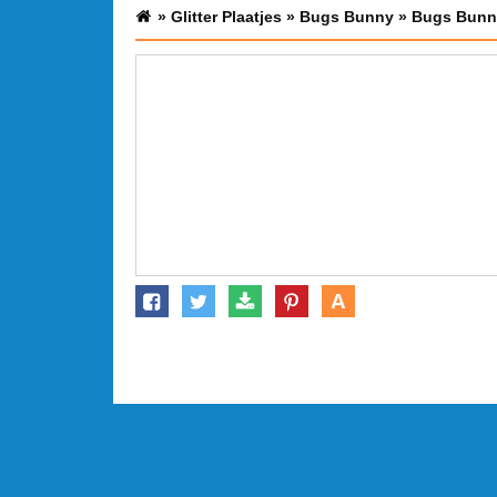
»
Glitter Plaatjes
»
Bugs Bunny
»
Bugs Bunny 
A