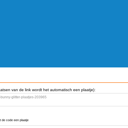
aatsen van de link wordt het automatisch een plaatje):
t de code een plaatje