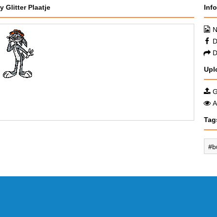
Glitter Plaatje
Inf
N
D
D
Upl
G
A
Tag
b