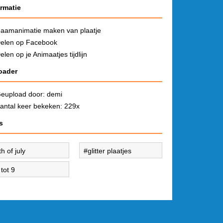
ormatie
aamanimatie maken van plaatje
elen op Facebook
elen op je Animaatjes tijdlijn
oader
eupload door:
demi
antal keer bekeken: 229x
s
th of july
glitter plaatjes
 tot 9