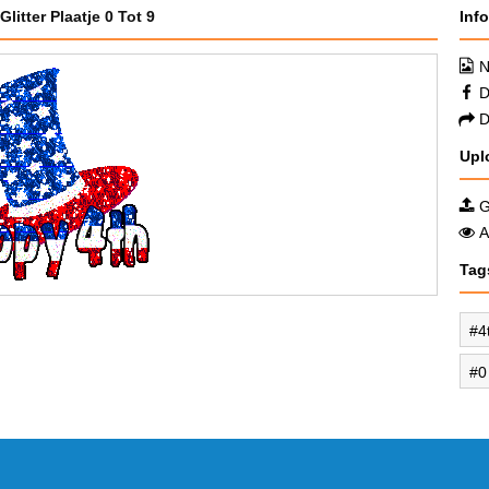
Glitter Plaatje 0 Tot 9
Inf
N
D
D
Upl
G
A
Tag
4
0