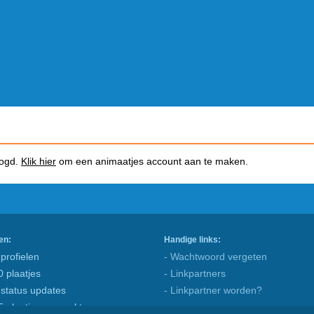
logd.
Klik hier
om een animaatjes account aan te maken.
en:
Handige links:
profielen
- Wachtwoord vergeten
0 plaatjes
- Linkpartners
 status updates
- Linkpartner worden?
5 plaatjes gemaakt