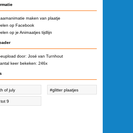
ormatie
aamanimatie maken van plaatje
elen op Facebook
elen op je Animaatjes tijdlijn
oader
eupload door:
José van Turnhout
antal keer bekeken: 246x
s
th of july
glitter plaatjes
 tot 9