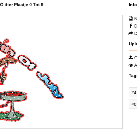
Glitter Plaatje 0 Tot 9
Inf
N
D
D
Upl
G
A
Tag
4
0