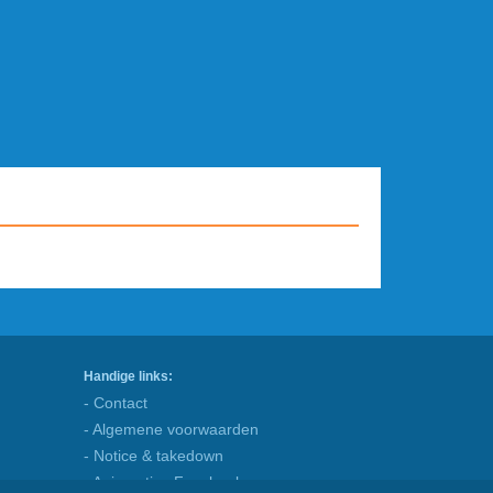
Handige links:
- Contact
- Algemene voorwaarden
- Notice & takedown
- Animaatjes Facebook