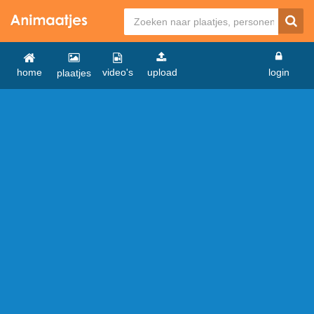
home
video's
upload
login
plaatjes