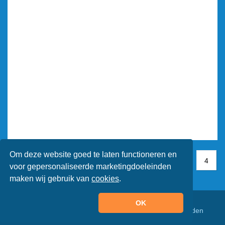
Om deze website goed te laten functioneren en
1
1
2
3
4
4
voor gepersonaliseerde marketingdoeleinden
maken wij gebruik van
cookies
.
OK
© Animaatjes.nl - 2005/2026 - Alle rechten voorbehouden