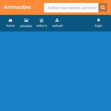
home
video's
upload
login
plaatjes