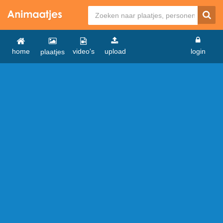
home
video's
upload
login
plaatjes