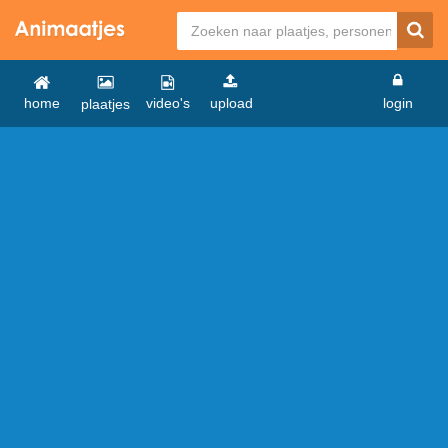
home
video's
upload
login
plaatjes