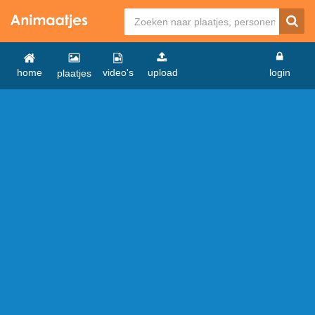
home
video's
upload
login
plaatjes