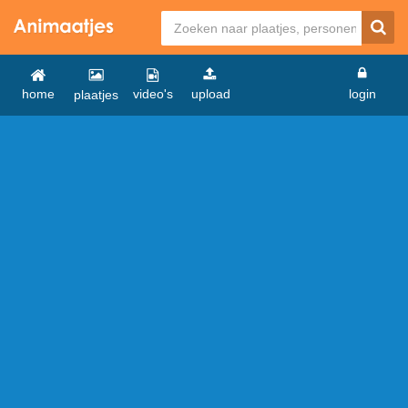
home
video's
upload
login
plaatjes