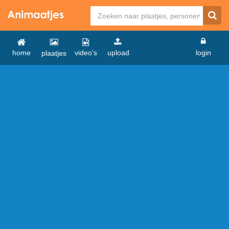
home
video's
upload
login
plaatjes