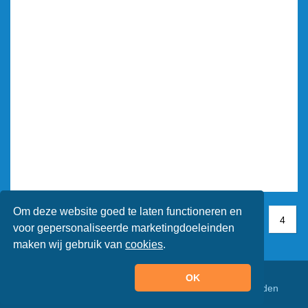
Om deze website goed te laten functioneren en
1
1
2
3
4
4
voor gepersonaliseerde marketingdoeleinden
maken wij gebruik van
cookies
.
OK
© Animaatjes.nl - 2005/2026 - Alle rechten voorbehouden