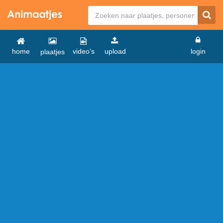
home
video's
upload
login
plaatjes