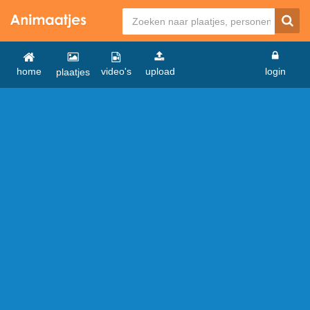
home
video's
upload
login
plaatjes