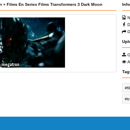
n
»
Films En Series Films Transformers 3 Dark Moon
Inf
N
D
D
Upl
G
A
Tag
f
t
mo