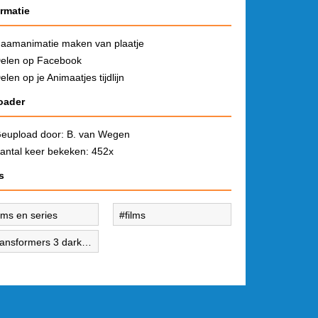
ormatie
aamanimatie maken van plaatje
elen op Facebook
elen op je Animaatjes tijdlijn
oader
eupload door:
B. van Wegen
antal keer bekeken: 452x
s
ilms en series
films
ransformers 3 dark
on