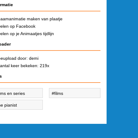
ormatie
aamanimatie maken van plaatje
elen op Facebook
elen op je Animaatjes tijdlijn
oader
eupload door:
demi
antal keer bekeken: 219x
s
ilms en series
films
he pianist