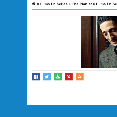
»
Films En Series
»
The Pianist
»
Films En Se
A