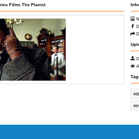
ries Films The Pianist
Inf
N
D
D
Upl
G
A
Tag
f
t