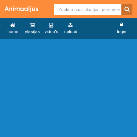
home
video's
upload
login
plaatjes