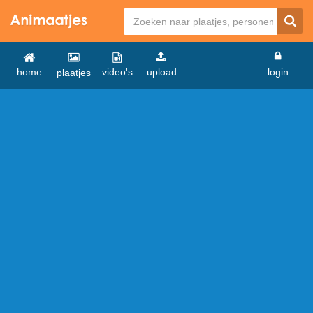
home
video's
upload
login
plaatjes