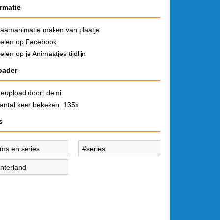
ormatie
aamanimatie maken van plaatje
elen op Facebook
elen op je Animaatjes tijdlijn
oader
eupload door:
demi
antal keer bekeken: 135x
s
ilms en series
series
interland