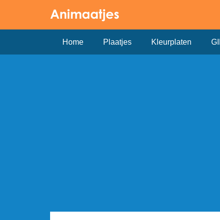
Home
Plaatjes
Kleurplaten
GI