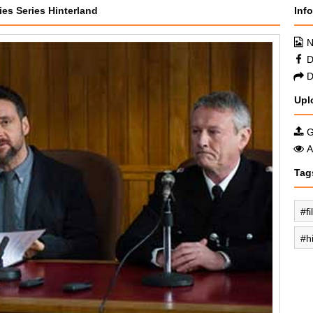
ies Series Hinterland
Inf
N
D
D
Upl
G
A
Tag
f
h