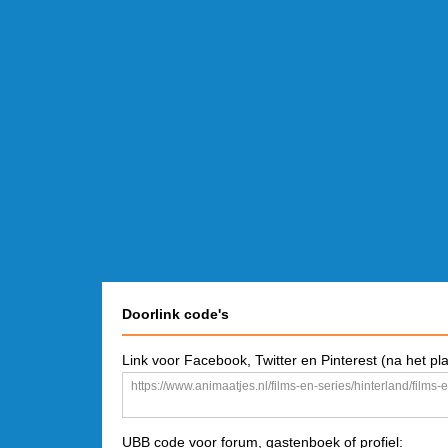
Doorlink code's
Link voor Facebook, Twitter en Pinterest (na het pl
UBB code voor forum, gastenboek of profiel: