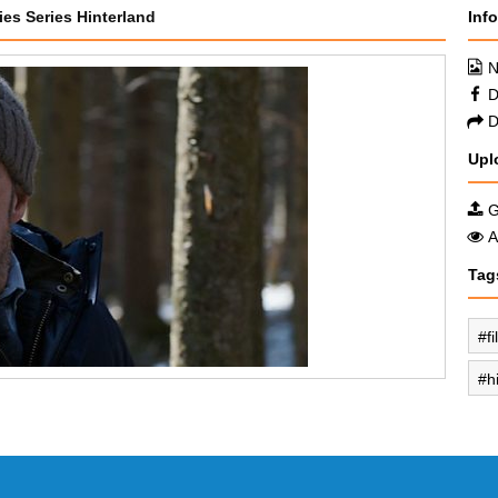
ies Series Hinterland
Inf
N
D
D
Upl
G
A
Tag
f
h