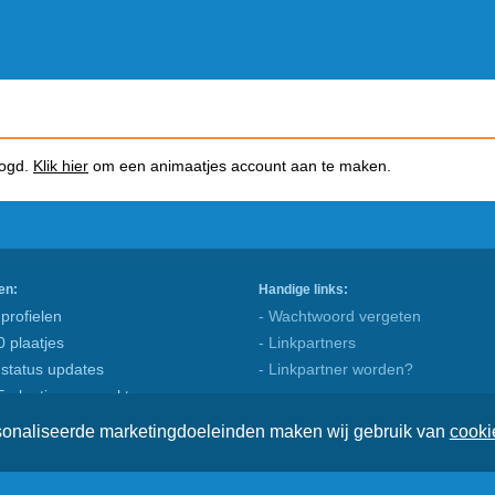
logd.
Klik hier
om een animaatjes account aan te maken.
en:
Handige links:
profielen
- Wachtwoord vergeten
0 plaatjes
- Linkpartners
 status updates
- Linkpartner worden?
5 plaatjes gemaakt
rsonaliseerde marketingdoeleinden maken wij gebruik van
cooki
© Animaatjes.nl - 2005/2026 - Alle rechten voorbehouden