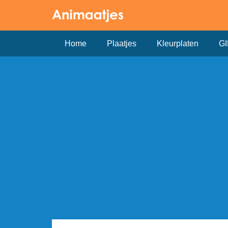
Home
Plaatjes
Kleurplaten
GI