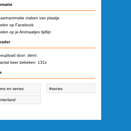
ormatie
aamanimatie maken van plaatje
elen op Facebook
elen op je Animaatjes tijdlijn
oader
eupload door:
demi
antal keer bekeken: 131x
s
ilms en series
series
interland