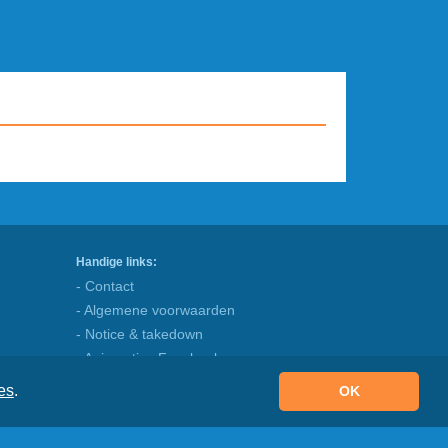
Handige links:
- Contact
- Algemene voorwaarden
- Notice & takedown
- Animaatjes Facebook
- Blog
es
.
OK