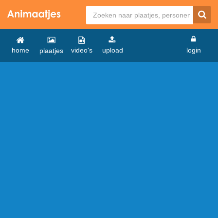
home
video's
upload
login
plaatjes