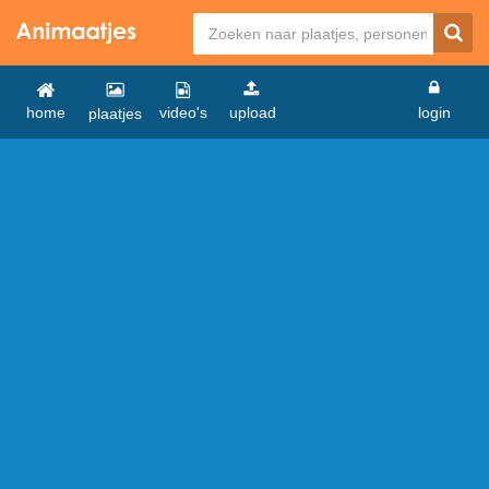
home
video's
upload
login
plaatjes