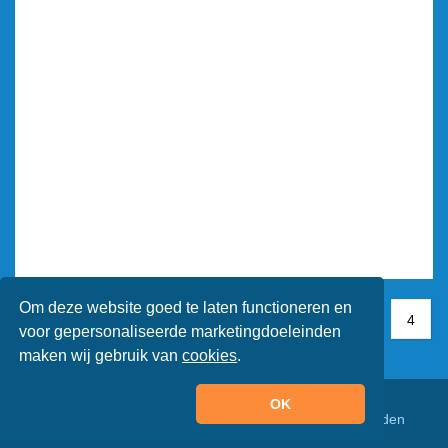
Om deze website goed te laten functioneren en
1
1
2
3
4
4
voor gepersonaliseerde marketingdoeleinden
maken wij gebruik van
cookies
.
OK
© Animaatjes.nl - 2005/2026 - Alle rechten voorbehouden