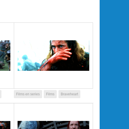
Films en series
Films
Braveheart