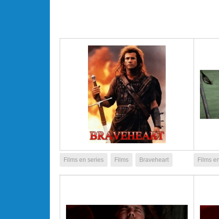
Films en series
Films
Braveheart
Films en