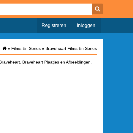
Registreren
Inloggen
»
»
Films En Series
Films En Series
»
»
Braveheart Films En Series
Braveheart Films En Series
Braveheart. Braveheart Plaatjes en Afbeeldingen.