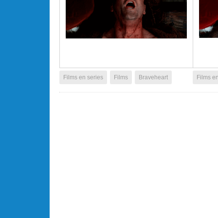
Films en series
Films
Braveheart
Films en