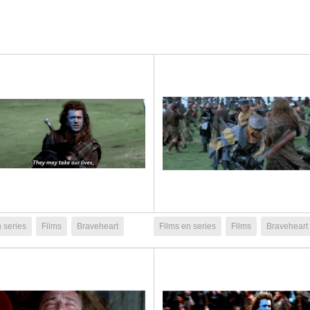
 series
Films
Braveheart
Films en series
Films
Braveheart