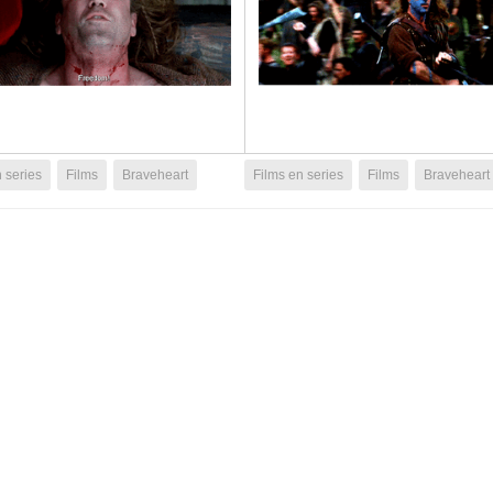
 series
Films
Braveheart
Films en series
Films
Braveheart