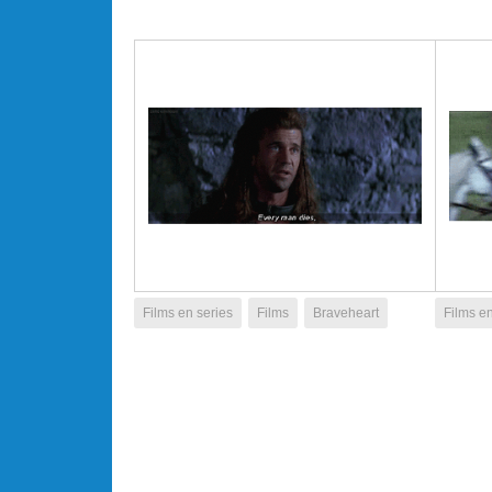
Films en series
Films
Braveheart
Films en