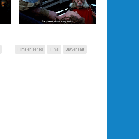
Films en series
Films
Braveheart