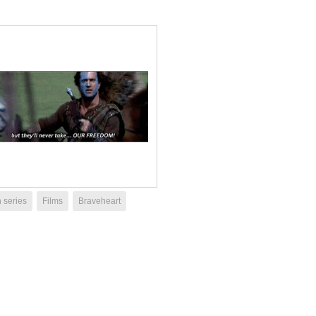
 series
Films
Braveheart