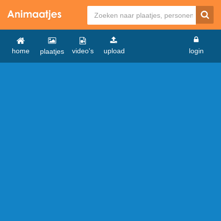
home
video's
upload
login
plaatjes