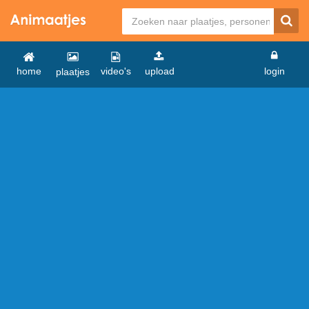
home
video's
upload
login
plaatjes