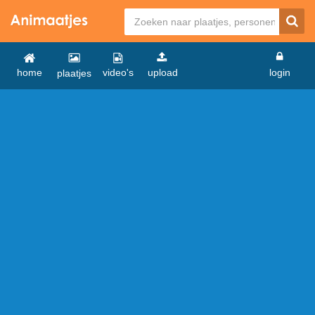
home
video's
upload
login
plaatjes