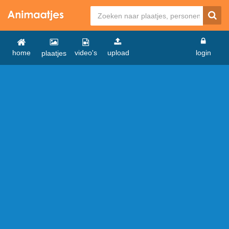
home
video's
upload
login
plaatjes