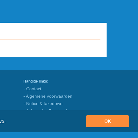
Handige links:
- Contact
- Algemene voorwaarden
- Notice & takedown
- Animaatjes Facebook
- Blog
es
.
OK