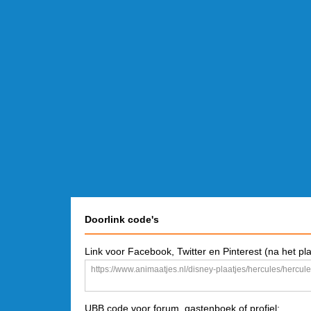
Doorlink code's
Link voor Facebook, Twitter en Pinterest (na het pl
UBB code voor forum, gastenboek of profiel: