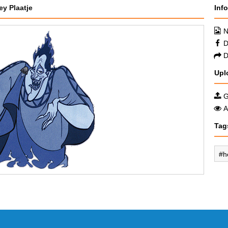
ey Plaatje
Inf
N
D
D
Upl
G
A
Tag
h