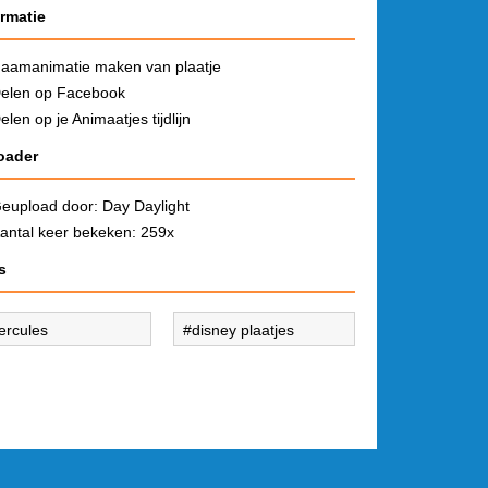
ormatie
aamanimatie maken van plaatje
elen op Facebook
elen op je Animaatjes tijdlijn
oader
eupload door:
Day Daylight
antal keer bekeken: 259x
s
ercules
disney plaatjes