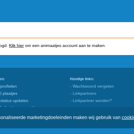
logd.
Klik hier
om een animaatjes account aan te maken.
en:
Handige links:
profielen
- Wachtwoord vergeten
0 plaatjes
- Linkpartners
 status updates
- Linkpartner worden?
5 plaatjes gemaakt
rsonaliseerde marketingdoeleinden maken wij gebruik van
cooki
© Animaatjes.nl - 2005/2026 - Alle rechten voorbehouden