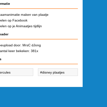
ormatie
aamanimatie maken van plaatje
elen op Facebook
elen op je Animaatjes tijdlijn
oader
eupload door:
MrsC dJong
antal keer bekeken: 381x
s
ercules
disney plaatjes