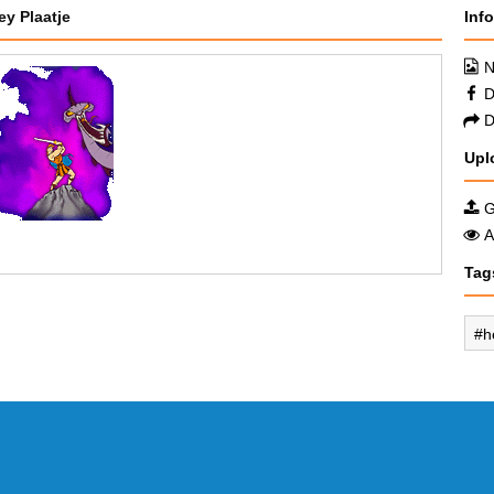
ey Plaatje
Inf
N
D
D
Upl
G
A
Tag
h