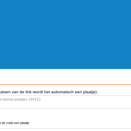
aatsen van de link wordt het automatisch een plaatje):
t de code een plaatje