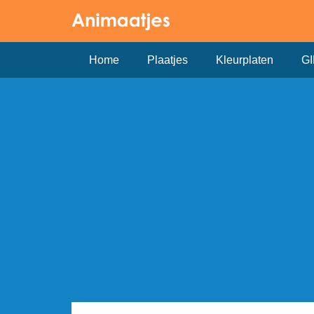
Home
Plaatjes
Kleurplaten
GI