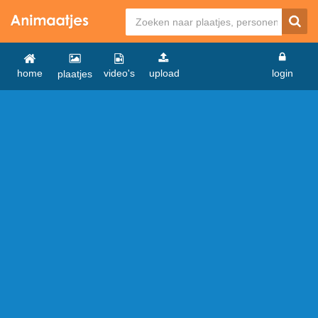
home
video's
upload
login
plaatjes