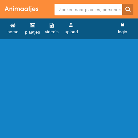
home
video's
upload
login
plaatjes